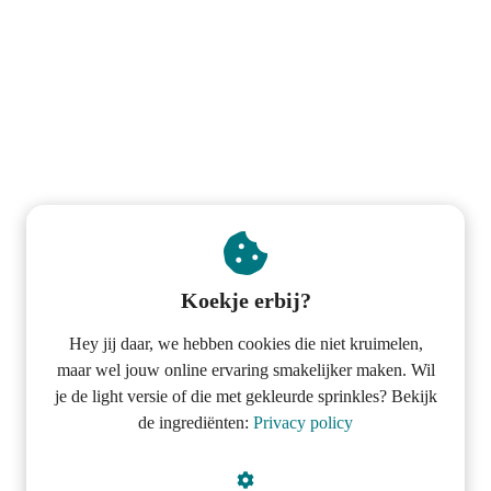
 op de
e. Hierdoor
 website-
ren
nte
enties
gebaseerd
 gedrag van
ezoeker.
Koekje erbij?
uren
Hey jij daar, we hebben cookies die niet kruimelen,
maar wel jouw online ervaring smakelijker maken. Wil
je de light versie of die met gekleurde sprinkles? Bekijk
de ingrediënten:
Privacy policy