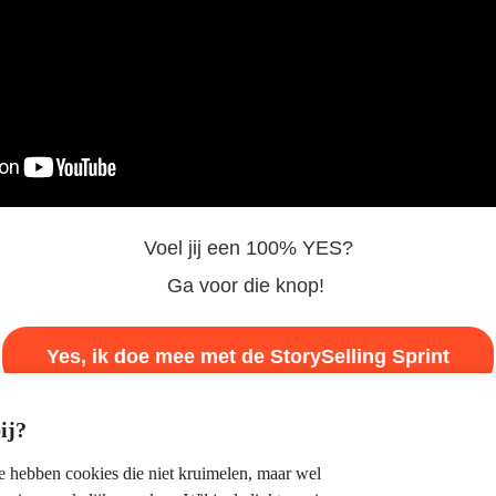
Voel jij een 100% YES?
Ga voor die knop!
Yes, ik doe mee met de StorySelling Sprint
ij?
we hebben cookies die niet kruimelen, maar wel