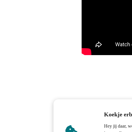
ezoeker.
Voorkeuren opslaan
Koekje erb
Hey jij daar, 