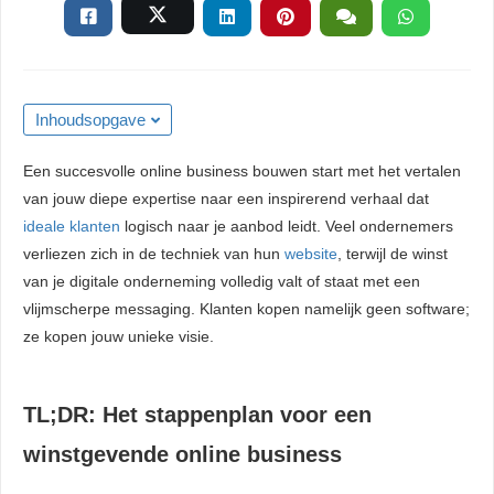
 kan de
niet
eren.
eken
Inhoudsopgave
sche cookies
gebruikt
Een succesvolle online business bouwen start met het vertalen
niem
van jouw diepe expertise naar een inspirerend verhaal dat
ie te
ideale klanten
logisch naar je aanbod leidt. Veel ondernemers
len over
verliezen zich in de techniek van hun
website
, terwijl de winst
rag van een
van je digitale onderneming volledig valt of staat met een
r op de
vlijmscherpe messaging. Klanten kopen namelijk geen software;
ze kopen jouw unieke visie.
ng
ngcookies
TL;DR: Het stappenplan voor een
gebruikt
winstgevende online business
ekers te
op de