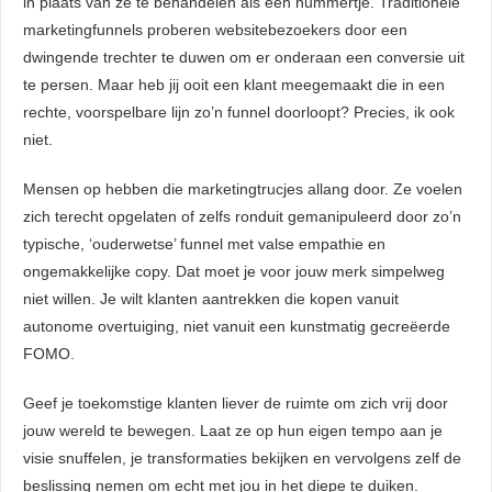
in plaats van ze te behandelen als een nummertje. Traditionele
marketingfunnels proberen websitebezoekers door een
dwingende trechter te duwen om er onderaan een conversie uit
te persen. Maar heb jij ooit een klant meegemaakt die in een
rechte, voorspelbare lijn zo’n funnel doorloopt? Precies, ik ook
niet.
Mensen op hebben die marketingtrucjes allang door. Ze voelen
zich terecht opgelaten of zelfs ronduit gemanipuleerd door zo’n
typische, ‘ouderwetse’ funnel met valse empathie en
ongemakkelijke copy. Dat moet je voor jouw merk simpelweg
niet willen. Je wilt klanten aantrekken die kopen vanuit
autonome overtuiging, niet vanuit een kunstmatig gecreëerde
FOMO.
Geef je toekomstige klanten liever de ruimte om zich vrij door
jouw wereld te bewegen. Laat ze op hun eigen tempo aan je
visie snuffelen, je transformaties bekijken en vervolgens zelf de
beslissing nemen om echt met jou in het diepe te duiken.