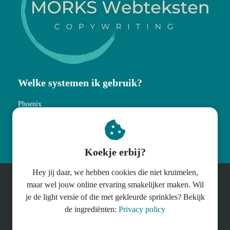
Welke systemen ik gebruik?
Phoenix
MailBlue
Membirds
Koekje erbij?
Hey jij daar, we hebben cookies die niet kruimelen,
maar wel jouw online ervaring smakelijker maken. Wil
© MORKS Webteksten
je de light versie of die met gekleurde sprinkles? Bekijk
Fotografie : Renée van der Heide
de ingrediënten:
Privacy policy