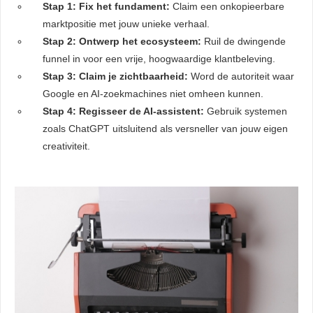
Stap 1: Fix het fundament:
Claim een onkopieerbare
. Hierdoor
marktpositie met jouw unieke verhaal.
website-
Stap 2: Ontwerp het ecosysteem:
Ruil de dwingende
n relevante
funnel in voor een vrije, hoogwaardige klantbeleving.
ties tonen
Stap 3: Claim je zichtbaarheid:
Word de autoriteit waar
rd op het
Google en AI-zoekmachines niet omheen kunnen.
van deze
Stap 4: Regisseer de AI-assistent:
Gebruik systemen
r.
zoals ChatGPT uitsluitend als versneller van jouw eigen
creativiteit.
uren