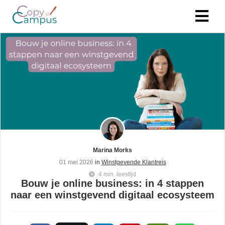
ngen
 policy
neel
nele
zijn
Marina Morks
elijk om
01 mei 2026
in
Winstgevende Klantreis
ite te
4 min. leestijd
en. Ze
Bouw je online business: in 4 stappen
naar een winstgevend digitaal ecosysteem
gebruikt
isfuncties
er deze