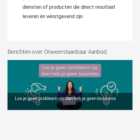
s kan de
diensten of producten die direct resultaat
e niet
leveren én winstgevend zijn.
oneren.
ieken
ische
s worden
Berichten over Onweerstaanbaar Aanbod:
kt om
em
tie te
elen over
drag van
zoeker op
Los je geen probleem op, dan heb je geen business.
site.
ing
ingcookies
 gebruikt
oekers te