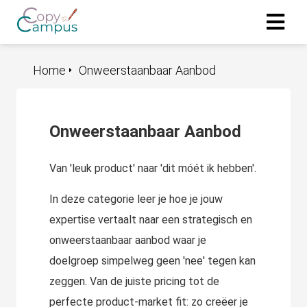
Home
Onweerstaanbaar Aanbod
ngen
 policy
Onweerstaanbaar Aanbod
oneel
Van 'leuk product' naar 'dit móét ik hebben'.
onele
s zijn
In deze categorie leer je hoe je jouw
kelijk om
expertise vertaalt naar een strategisch en
bsite te
onweerstaanbaar aanbod waar je
ken. Ze
doelgroep simpelweg geen 'nee' tegen kan
 gebruikt
asisfuncties
zeggen. Van de juiste pricing tot de
der deze
perfecte product-market fit: zo creëer je