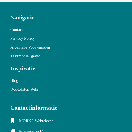
 op de
e. Hierdoor
Navigatie
 website-
ren
Contact
nte
Privacy Policy
enties
gebaseerd
Algemene Voorwaarden
 gedrag van
Testimonial geven
ezoeker.
Inspiratie
Blog
uren
Webteksten Wiki
Contactinformatie
MORKS Webteksten
Morgenstond 5