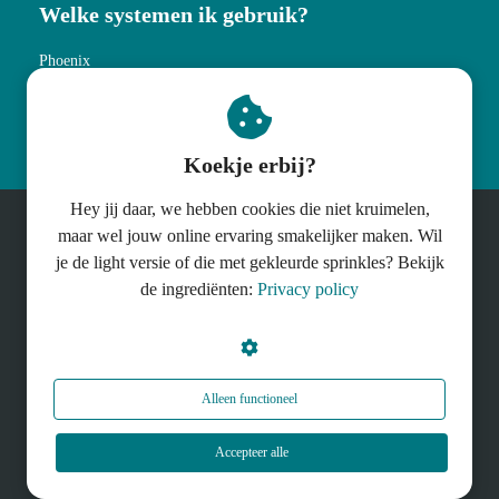
Welke systemen ik gebruik?
Phoenix
MailBlue
Membirds
Koekje erbij?
Hey jij daar, we hebben cookies die niet kruimelen,
maar wel jouw online ervaring smakelijker maken. Wil
© MORKS Webteksten
je de light versie of die met gekleurde sprinkles? Bekijk
Fotografie : Renée van der Heide
de ingrediënten:
Privacy policy
Alleen functioneel
Accepteer alle