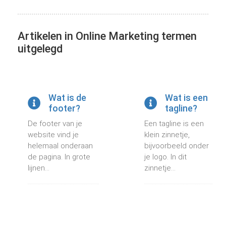
 op de
e. Hierdoor
 website-
Artikelen in Online Marketing termen
ren
uitgelegd
nte
enties
gebaseerd
 gedrag van
Wat is de
Wat is een
ezoeker.
footer?
tagline?
De footer van je
Een tagline is een
website vind je
klein zinnetje,
uren
helemaal onderaan
bijvoorbeeld onder
de pagina. In grote
je logo. In dit
lijnen...
zinnetje...