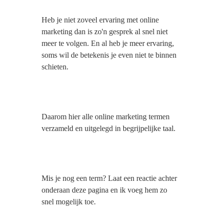
s kan de
e niet
Heb je niet zoveel ervaring met online
oneren.
marketing dan is zo'n gesprek al snel niet
meer te volgen. En al heb je meer ervaring,
ieken
soms wil de betekenis je even niet te binnen
ische
schieten.
s worden
kt om
em
tie te
Daarom hier alle online marketing termen
elen over
verzameld en uitgelegd in begrijpelijke taal.
drag van
zoeker op
site.
ing
Mis je nog een term? Laat een reactie achter
onderaan deze pagina en ik voeg hem zo
ingcookies
snel mogelijk toe.
 gebruikt
oekers te