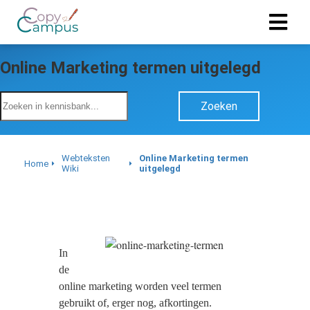
Online Marketing termen uitgelegd
ngen
 policy
Zoeken
Webteksten
Online Marketing termen
oneel
Home
Wiki
uitgelegd
onele
s zijn
kelijk om
bsite te
ken. Ze
In
 gebruikt
de
asisfuncties
online marketing worden veel termen
der deze
gebruikt of, erger nog, afkortingen.